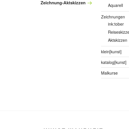
Beitrag
Zeichnung-Aktskizzen
Aquarell
Zeichnungen
ink:tober
Reiseskizz
Aktskizzen
klein[kunst]
katalog[kunst]
Malkurse