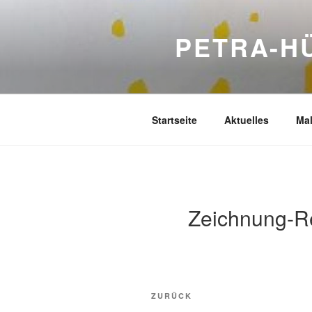
Zum
Inhalt
PETRA-H
springen
Startseite
Aktuelles
Mal
Zeichnung-R
Beitragsnavigation
Vorheriger
ZURÜCK