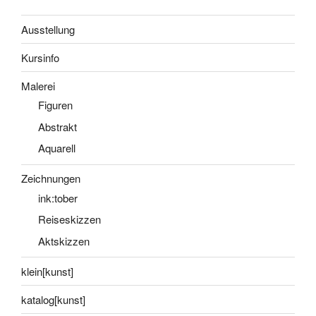
Ausstellung
Kursinfo
Malerei
Figuren
Abstrakt
Aquarell
Zeichnungen
ink:tober
Reiseskizzen
Aktskizzen
klein[kunst]
katalog[kunst]