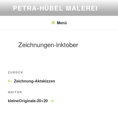
Zum
PETRA-HÜBEL MALEREI
Inhalt
springen
Menü
Zeichnungen-inktober
Beitragsnavigation
Vorheriger
ZURÜCK
Beitrag
Zeichnung-Aktskizzen
Nächster
WEITER
Beitrag
kleineOriginale-20×20