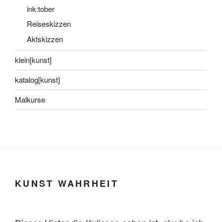
ink:tober
Reiseskizzen
Aktskizzen
klein[kunst]
katalog[kunst]
Malkurse
KUNST WAHRHEIT