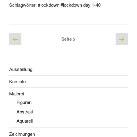
Schlagwörter:
#lockdown
#lockdown day 1-40
Seitennummerierung
Vorherige
Näch
Seite
5
Seite
Seite
der
Beiträge
Ausstellung
Kursinfo
Malerei
Figuren
Abstrakt
Aquarell
Zeichnungen