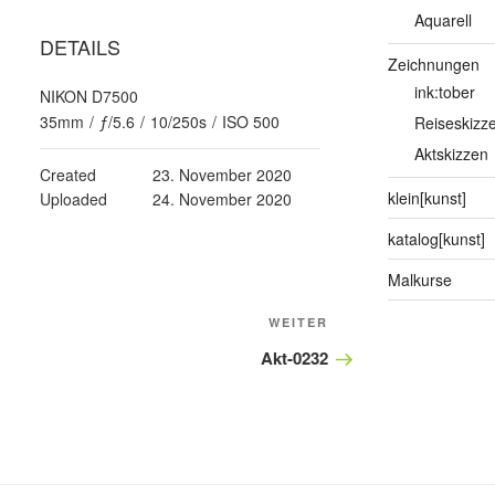
Aquarell
DETAILS
Zeichnungen
ink:tober
NIKON D7500
35mm
/
ƒ/5.6
/
10/250s
/
ISO 500
Reiseskizz
Aktskizzen
Created
23. November 2020
klein[kunst]
Uploaded
24. November 2020
katalog[kunst]
Malkurse
Nächster
WEITER
Beitrag
Akt-0232