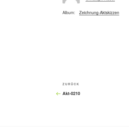
Album:
Zeichnung-Aktskizzen
Beitragsnavigation
Vorheriger
ZURÜCK
Beitrag
Akt-0210