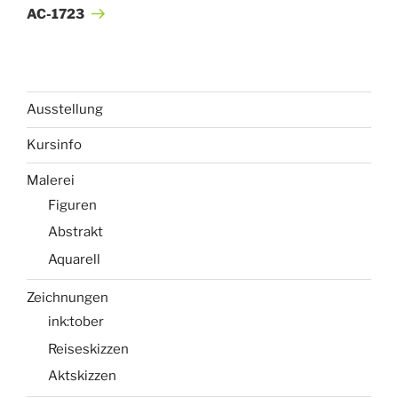
Beitrag
AC-1723
Ausstellung
Kursinfo
Malerei
Figuren
Abstrakt
Aquarell
Zeichnungen
ink:tober
Reiseskizzen
Aktskizzen