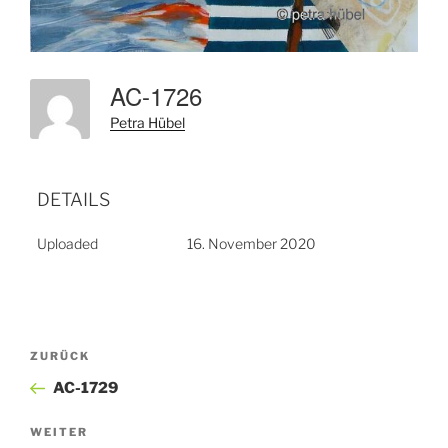
AC-1726
Petra Hübel
DETAILS
Uploaded
16. November 2020
Beitragsnavigation
Vorheriger
ZURÜCK
Beitrag
AC-1729
Nächster
WEITER