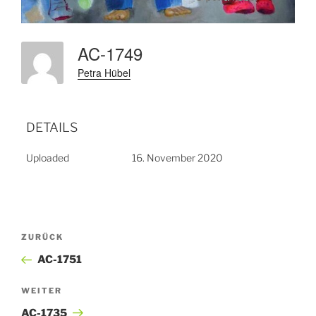
AC-1749
Petra Hübel
DETAILS
Uploaded
16. November 2020
Beitragsnavigation
Vorheriger
ZURÜCK
Beitrag
AC-1751
Nächster
WEITER
Beitrag
AC-1735