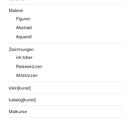
Malerei
Figuren
Abstrakt
Aquarell
Zeichnungen
ink:tober
Reiseskizzen
Aktskizzen
klein[kunst]
katalog[kunst]
Malkurse