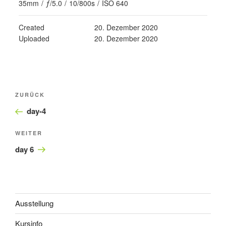
35mm
/
ƒ/5.0
/
10/800s
/
ISO 640
Created
20. Dezember 2020
Uploaded
20. Dezember 2020
Beitragsnavigation
Vorheriger
ZURÜCK
Beitrag
day-4
Nächster
WEITER
Beitrag
day 6
Ausstellung
Kursinfo