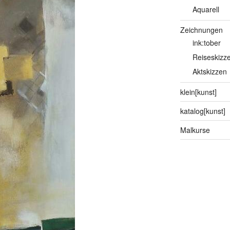
Aquarell
Zeichnungen
ink:tober
Reiseskizz
Aktskizzen
klein[kunst]
katalog[kunst]
Malkurse