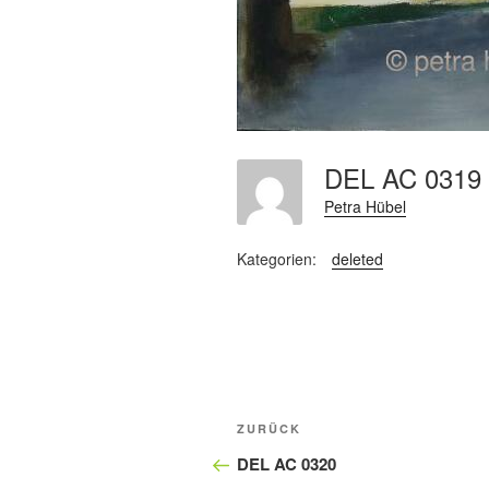
DEL AC 031
Petra Hübel
Kategorien:
deleted
Beitragsnavigation
Vorheriger
ZURÜCK
Beitrag
DEL AC 0320