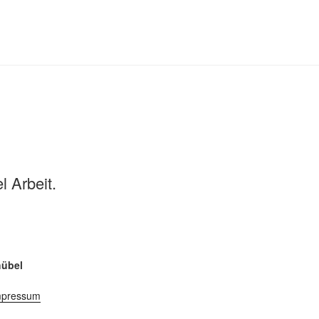
l Arbeit.
hübel
mpressum