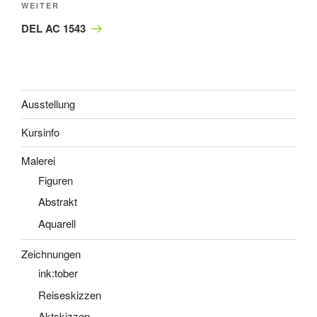
Nächster
WEITER
Beitrag
DEL AC 1543
Ausstellung
Kursinfo
Malerei
Figuren
Abstrakt
Aquarell
Zeichnungen
ink:tober
Reiseskizzen
Aktskizzen