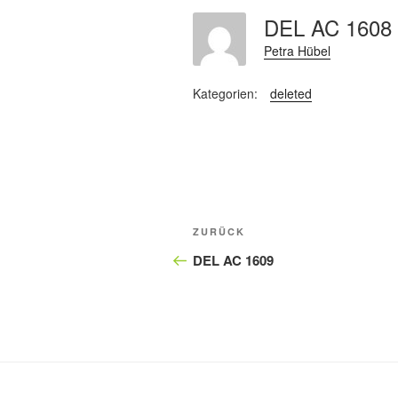
DEL AC 160
Petra Hübel
Kategorien:
deleted
Beitragsnavigation
Vorheriger
ZURÜCK
Beitrag
DEL AC 1609