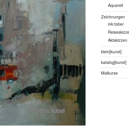
Aquarell
Zeichnungen
ink:tober
Reiseskizz
Aktskizzen
klein[kunst]
katalog[kunst]
Malkurse