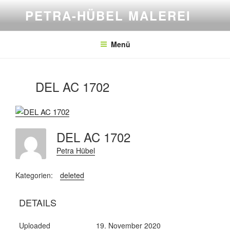
Zum
PETRA-HÜBEL MALEREI
Inhalt
springen
Menü
DEL AC 1702
DEL AC 1702
Petra Hübel
Kategorien:
deleted
DETAILS
Uploaded
19. November 2020