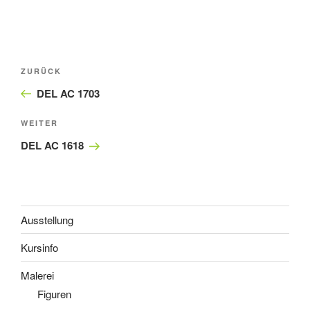
Beitragsnavigation
Vorheriger
ZURÜCK
Beitrag
DEL AC 1703
Nächster
WEITER
Beitrag
DEL AC 1618
Ausstellung
Kursinfo
Malerei
Figuren