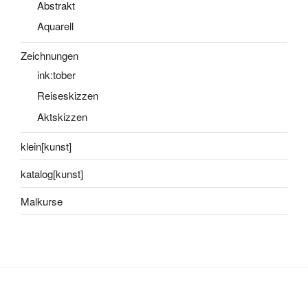
Abstrakt
Aquarell
Zeichnungen
ink:tober
Reiseskizzen
Aktskizzen
klein[kunst]
katalog[kunst]
Malkurse