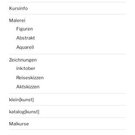
Kursinfo
Malerei
Figuren
Abstrakt
Aquarell
Zeichnungen
ink:tober
Reiseskizzen
Aktskizzen
klein[kunst]
katalog[kunst]
Malkurse