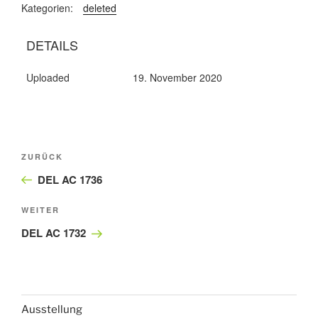
Kategorien:
deleted
DETAILS
Uploaded
19. November 2020
Beitragsnavigation
Vorheriger
ZURÜCK
Beitrag
DEL AC 1736
Nächster
WEITER
Beitrag
DEL AC 1732
Ausstellung