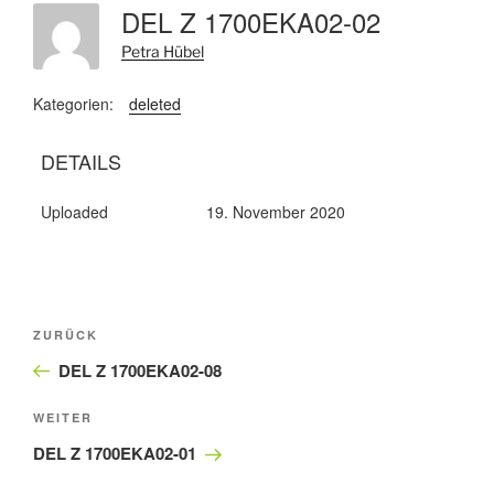
DEL Z 1700EKA02-02
Petra Hübel
Kategorien:
deleted
DETAILS
Uploaded
19. November 2020
Beitragsnavigation
Vorheriger
ZURÜCK
Beitrag
DEL Z 1700EKA02-08
Nächster
WEITER
Beitrag
DEL Z 1700EKA02-01