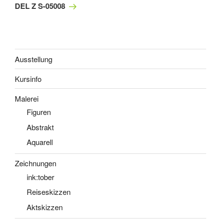
Beitrag
DEL Z S-05008
Ausstellung
Kursinfo
Malerei
Figuren
Abstrakt
Aquarell
Zeichnungen
ink:tober
Reiseskizzen
Aktskizzen