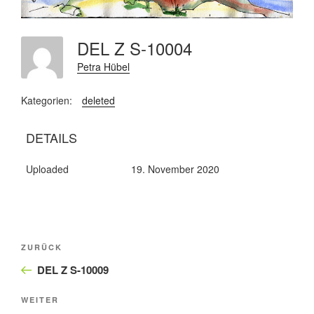
DEL Z S-10004
Petra Hübel
Kategorien:
deleted
DETAILS
Uploaded
19. November 2020
Beitragsnavigation
Vorheriger
ZURÜCK
Beitrag
DEL Z S-10009
Nächster
WEITER