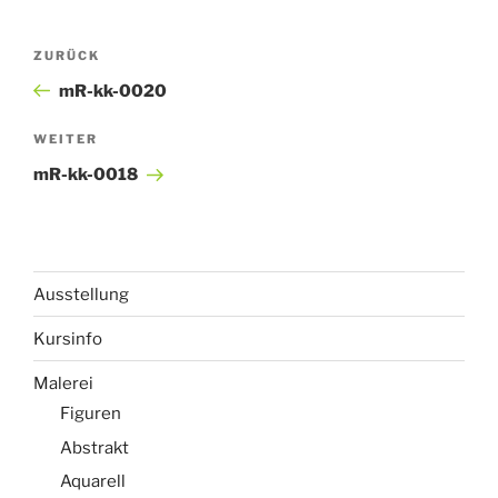
Beitragsnavigation
Vorheriger
ZURÜCK
Beitrag
mR-kk-0020
Nächster
WEITER
Beitrag
mR-kk-0018
Ausstellung
Kursinfo
Malerei
Figuren
Abstrakt
Aquarell