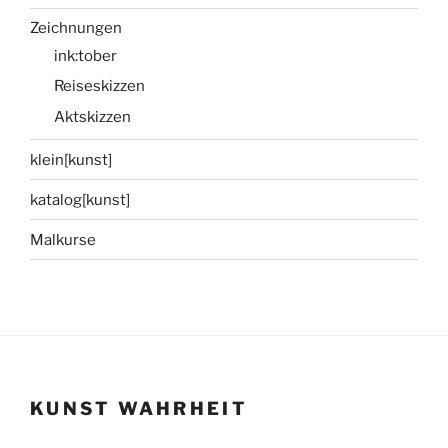
Zeichnungen
ink:tober
Reiseskizzen
Aktskizzen
klein[kunst]
katalog[kunst]
Malkurse
KUNST WAHRHEIT