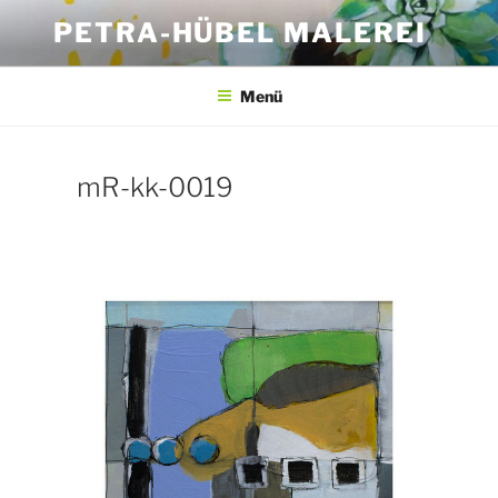
Zum
PETRA-HÜBEL MALEREI
Inhalt
springen
Menü
mR-kk-0019