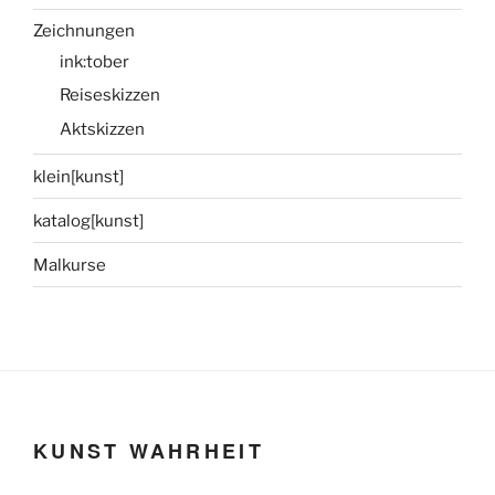
Zeichnungen
ink:tober
Reiseskizzen
Aktskizzen
klein[kunst]
katalog[kunst]
Malkurse
KUNST WAHRHEIT