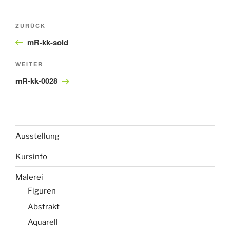
Beitragsnavigation
Vorheriger
ZURÜCK
Beitrag
mR-kk-sold
Nächster
WEITER
Beitrag
mR-kk-0028
Ausstellung
Kursinfo
Malerei
Figuren
Abstrakt
Aquarell