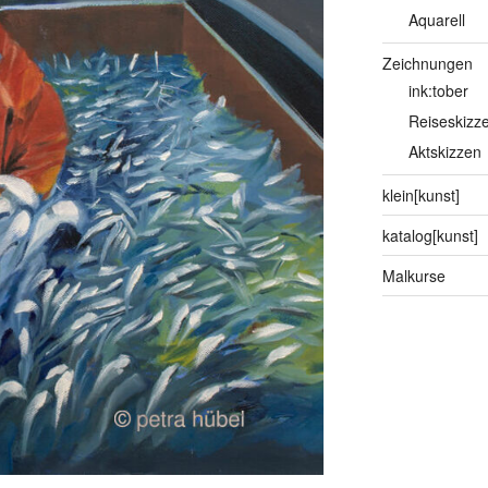
Aquarell
Zeichnungen
ink:tober
Reiseskizz
Aktskizzen
klein[kunst]
katalog[kunst]
Malkurse