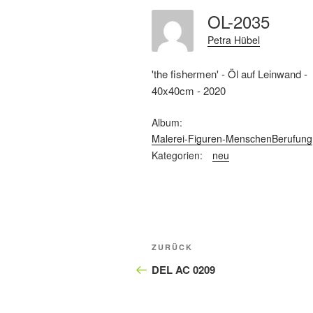
OL-2035
Petra Hübel
'the fishermen' - Öl auf Leinwand -
40x40cm - 2020
Album:
Malerei-Figuren-MenschenBerufung
Kategorien:
neu
Beitragsnavigation
Vorheriger
ZURÜCK
Beitrag
DEL AC 0209