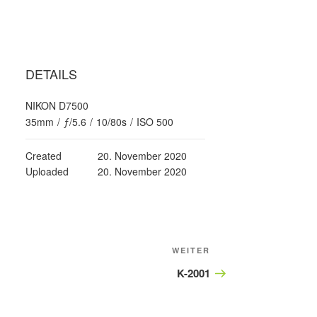
DETAILS
NIKON D7500
35mm
/
ƒ/5.6
/
10/80s
/
ISO 500
Created
20. November 2020
Uploaded
20. November 2020
Nächster
WEITER
Beitrag
K-2001