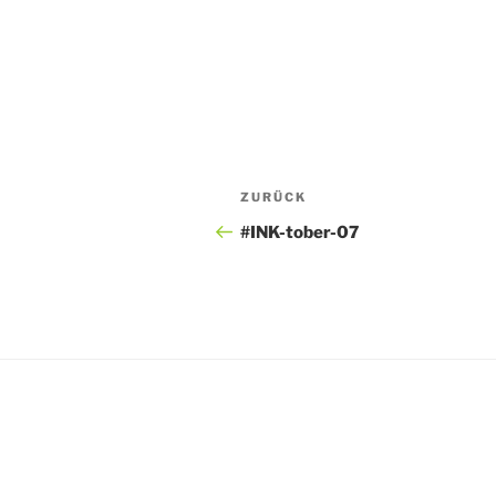
Beitragsnavigation
Vorheriger
ZURÜCK
Beitrag
#INK-tober-07