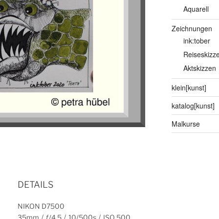
Aquarell
Zeichnungen
ink:tober
Reiseskizz
Aktskizzen
klein[kunst]
katalog[kunst]
Malkurse
05
DETAILS
NIKON D7500
/
/
/
35mm
ƒ/4.5
10/500s
ISO 500