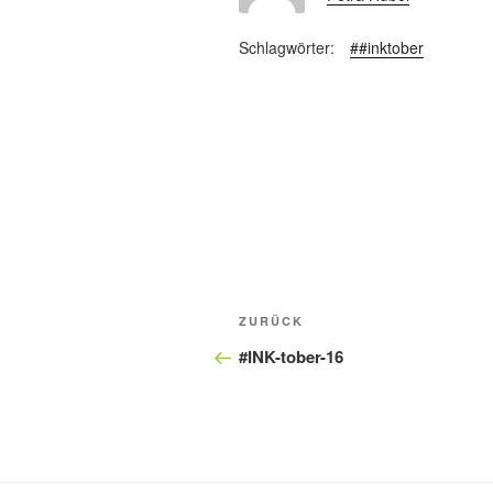
Schlagwörter:
##inktober
Beitragsnavigation
Vorheriger
ZURÜCK
Beitrag
#INK-tober-16