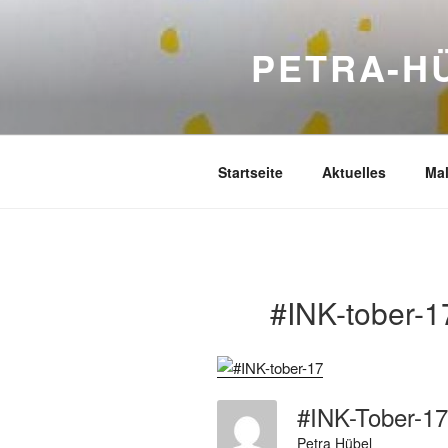
Zum
Inhalt
PETRA-H
springen
Startseite
Aktuelles
Mal
#INK-tober-1
#INK-Tober-
Petra Hübel