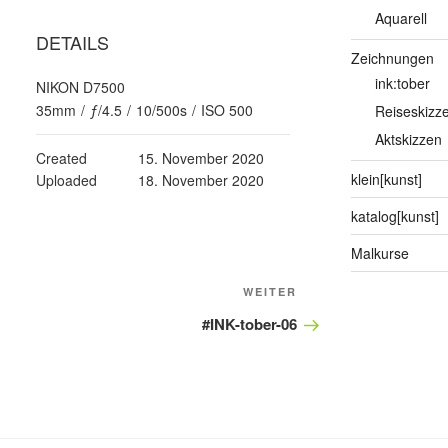
Aquarell
DETAILS
Zeichnungen
ink:tober
NIKON D7500
35mm
/
ƒ/4.5
/
10/500s
/
ISO 500
Reiseskizz
Aktskizzen
Created
15. November 2020
klein[kunst]
Uploaded
18. November 2020
katalog[kunst]
Malkurse
Nächster
WEITER
Beitrag
#INK-tober-06