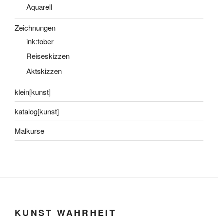
Aquarell
Zeichnungen
ink:tober
Reiseskizzen
Aktskizzen
klein[kunst]
katalog[kunst]
Malkurse
KUNST WAHRHEIT