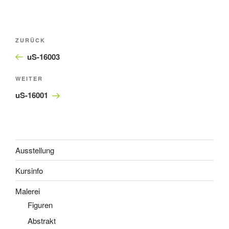
Beitragsnavigation
Vorheriger
ZURÜCK
Beitrag
uS-16003
Nächster
WEITER
Beitrag
uS-16001
Ausstellung
Kursinfo
Malerei
Figuren
Abstrakt