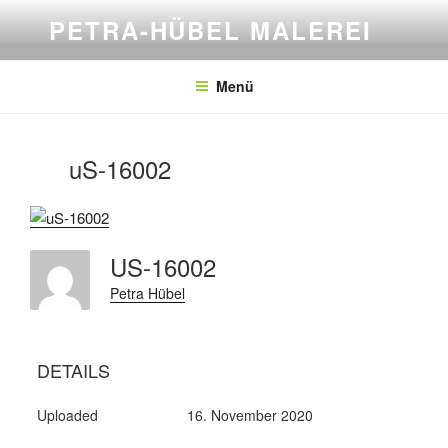
Zum
PETRA-HÜBEL MALEREI
Inhalt
springen
Menü
uS-16002
US-16002
Petra Hübel
DETAILS
Uploaded
16. November 2020