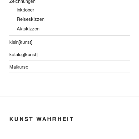
Zeichnungen
ink:tober
Reiseskizzen
Aktskizzen
klein[kunst]
katalog[kunst]
Malkurse
KUNST WAHRHEIT