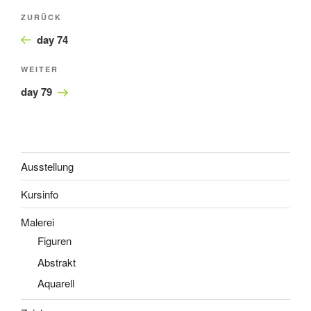
Beitragsnavigation
Vorheriger
ZURÜCK
Beitrag
day 74
Nächster
WEITER
Beitrag
day 79
Ausstellung
Kursinfo
Malerei
Figuren
Abstrakt
Aquarell