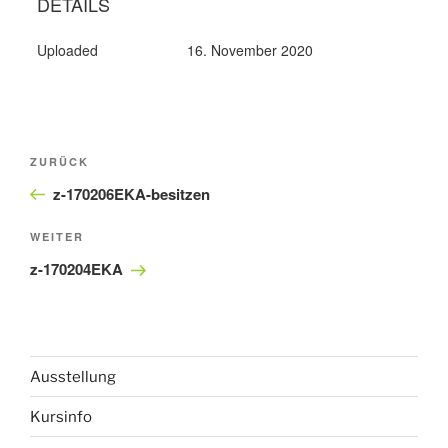
DETAILS
Uploaded
16. November 2020
Beitragsnavigation
Vorheriger
ZURÜCK
Beitrag
z-170206EKA-besitzen
Nächster
WEITER
Beitrag
z-170204EKA
Ausstellung
Kursinfo