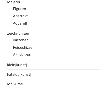
Malerei
Figuren
Abstrakt
Aquarell
Zeichnungen
ink:tober
Reiseskizzen
Aktskizzen
klein[kunst]
katalog[kunst]
Malkurse