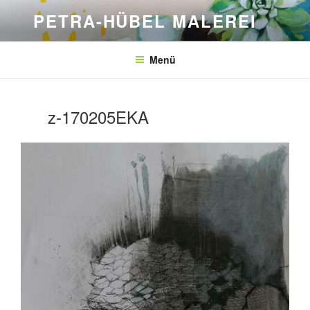
Zum
PETRA-HÜBEL MALEREI
Inhalt
springen
Menü
z-170205EKA