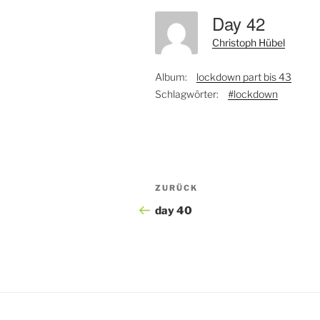
Day 42
Christoph Hübel
Album:
lockdown part bis 43
Schlagwörter:
#lockdown
Beitragsnavigation
Vorheriger
ZURÜCK
Beitrag
day 40