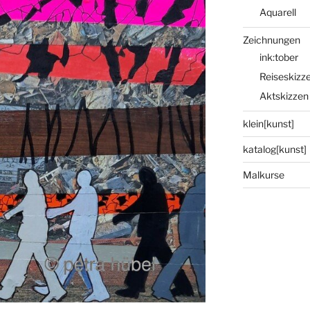
Aquarell
Zeichnungen
ink:tober
Reiseskizz
Aktskizzen
klein[kunst]
katalog[kunst]
Malkurse