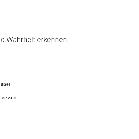
 die Wahrheit erkennen
hübel
mpressum