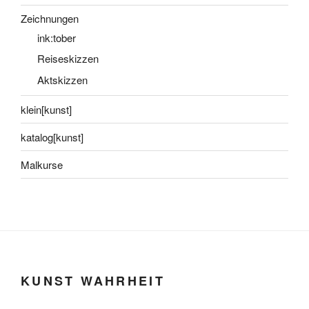
Zeichnungen
ink:tober
Reiseskizzen
Aktskizzen
klein[kunst]
katalog[kunst]
Malkurse
KUNST WAHRHEIT