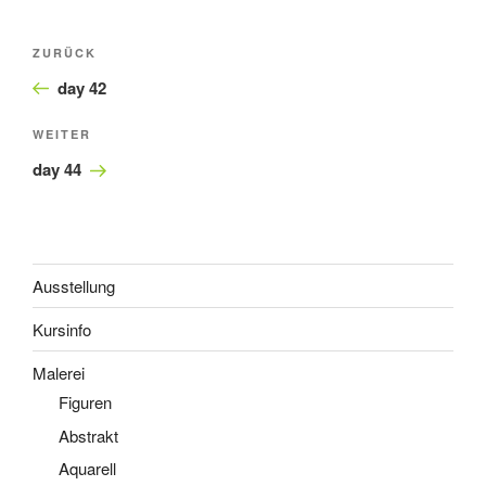
Beitragsnavigation
Vorheriger
ZURÜCK
Beitrag
day 42
Nächster
WEITER
Beitrag
day 44
Ausstellung
Kursinfo
Malerei
Figuren
Abstrakt
Aquarell