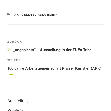
KATEGORIEN
AKTUELLES
,
ALLGEMEIN
Beitragsnavigation
Vorheriger
ZURÜCK
Beitrag
„angesichts“ – Ausstellung in der TUFA Trier
Nächster
WEITER
Beitrag
100 Jahre Arbeitsgemeinschaft Pfälzer Künstler (APK)
Ausstellung
Kursinfo